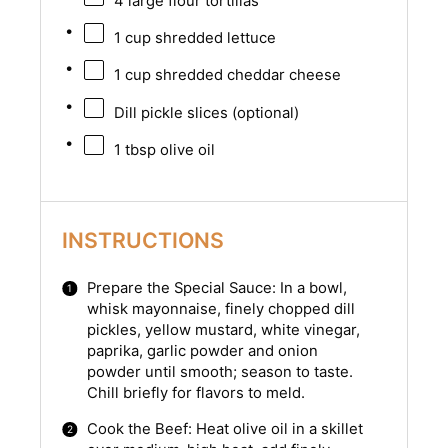
4
large flour tortillas
1 cup
shredded lettuce
1 cup
shredded cheddar cheese
Dill pickle slices (optional)
1 tbsp
olive oil
INSTRUCTIONS
Prepare the Special Sauce: In a bowl,
whisk mayonnaise, finely chopped dill
pickles, yellow mustard, white vinegar,
paprika, garlic powder and onion
powder until smooth; season to taste.
Chill briefly for flavors to meld.
Cook the Beef: Heat olive oil in a skillet