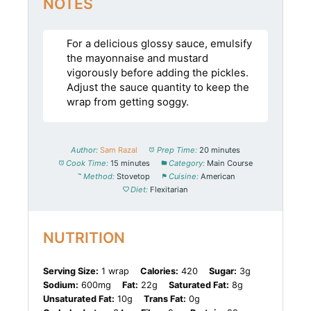
NOTES
For a delicious glossy sauce, emulsify
the mayonnaise and mustard
vigorously before adding the pickles.
Adjust the sauce quantity to keep the
wrap from getting soggy.
Author:
Sam Razal
Prep Time:
20 minutes
Cook Time:
15 minutes
Category:
Main Course
Method:
Stovetop
Cuisine:
American
Diet:
Flexitarian
NUTRITION
Serving Size:
1 wrap
Calories:
420
Sugar:
3g
Sodium:
600mg
Fat:
22g
Saturated Fat:
8g
Unsaturated Fat:
10g
Trans Fat:
0g