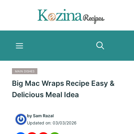
Skip
to
content
Menu
MAIN DISHES
Big Mac Wraps Recipe Easy &
Delicious Meal Idea
by
Sam Razal
Updated on:
03/03/2026