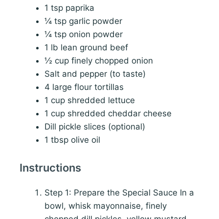
1 tsp paprika
¼ tsp garlic powder
¼ tsp onion powder
1 lb lean ground beef
½ cup finely chopped onion
Salt and pepper (to taste)
4 large flour tortillas
1 cup shredded lettuce
1 cup shredded cheddar cheese
Dill pickle slices (optional)
1 tbsp olive oil
Instructions
Step 1: Prepare the Special Sauce In a
bowl, whisk mayonnaise, finely
chopped dill pickles, yellow mustard,