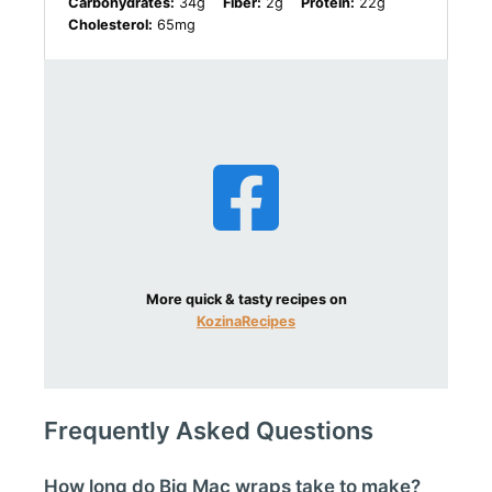
Carbohydrates:
34g
Fiber:
2g
Protein:
22g
Cholesterol:
65mg
More quick & tasty recipes on
KozinaRecipes
Frequently Asked Questions
How long do Big Mac wraps take to make?