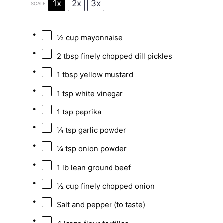
1x
2x
3x
SCALE
½ cup
mayonnaise
2 tbsp
finely chopped dill pickles
1 tbsp
yellow mustard
1 tsp
white vinegar
1 tsp
paprika
¼ tsp
garlic powder
¼ tsp
onion powder
1
lb lean ground beef
½ cup
finely chopped onion
Salt and pepper (to taste)